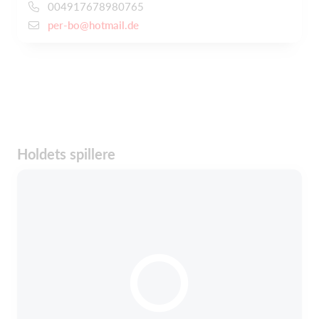
004917678980765
per-bo@hotmail.de
Holdets spillere