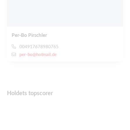
Per-Bo Pirschler
004917678980765
per-bo@hotmail.de
Holdets topscorer